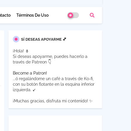
tacto
Términos De Uso
SÍ DESEAS APOYARME 💕
¡Hola! 🌷
Si deseas apoyarme, puedes hacerlo a
través de Patreon 👇
Become a Patron!
...ó regalándome un café a través de Ko-fi,
con su botón flotante en la esquina inferior
izquierda. ↙
¡Muchas gracias, disfruta mi contenido! ✨