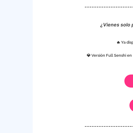
____________________
¿Vienes solo 
🔥 Ya di
💎 Versión Full Senshi en
____________________