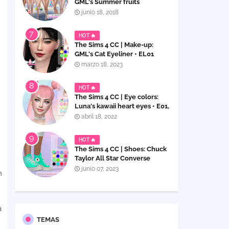
GML's Summer fruits
swimsuits for women ~ SET
junio 18, 2018
HOT 🔥
The Sims 4 CC | Make-up:
GML's Cat Eyeliner • EL01
marzo 18, 2023
HOT 🔥
The Sims 4 CC | Eye colors:
Luna's kawaii heart eyes • E01,
contact & default
abril 18, 2022
HOT 🔥
The Sims 4 CC | Shoes: Chuck
Taylor All Star Converse
platform high top sneakers for
junio 07, 2023
n
Children
a
TEMAS