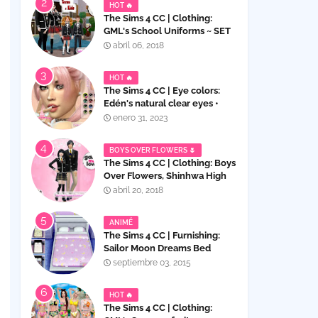
HOT 🔥
The Sims 4 CC | Clothing:
GML's School Uniforms ~ SET
for Children and Teens
abril 06, 2018
HOT 🔥
The Sims 4 CC | Eye colors:
Edén's natural clear eyes •
E04, contact lenses
enero 31, 2023
BOYS OVER FLOWERS 🌷
The Sims 4 CC | Clothing: Boys
Over Flowers, Shinhwa High
School Uniforms Set
abril 20, 2018
ANIMÉ
The Sims 4 CC | Furnishing:
Sailor Moon Dreams Bed
septiembre 03, 2015
HOT 🔥
The Sims 4 CC | Clothing: