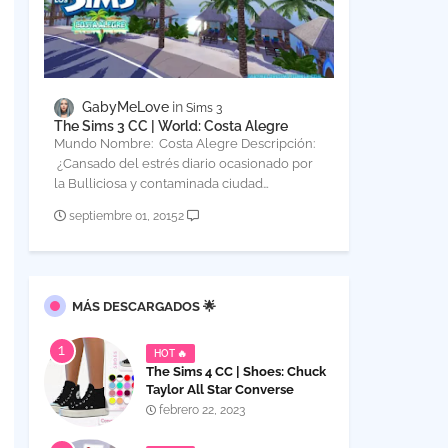
GabyMeLove
Sims 3
The Sims 3 CC | World: Costa Alegre
Mundo Nombre: Costa Alegre Descripción:
¿Cansado del estrés diario ocasionado por
la Bulliciosa y contaminada ciudad…
septiembre 01, 2015
2
MÁS DESCARGADOS 🌟
HOT 🔥
The Sims 4 CC | Shoes: Chuck
Taylor All Star Converse
platform high top Sneakers
febrero 22, 2023
for Women