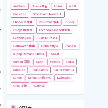
Aesthetic
Aliens 👽🛸
Animé
Art 🎨
s
Barbie 👱‍♀️
Boys Over Flowers 🌷
Chococat 🐈‍⬛
Christmas 🎅🎄
Disney
e
Emojis 😂😍😘
Escandalosos 🐻🐼🐻‍❄
Everyday CC
Guns N' Roses
Halloween 🎃👻
Hello Kitty🎀
Jeans 👖
K-pop Demon Hunters
Kawaii
Korean 🇰🇷
Kpop
Memes
NaNa
Rebelde
Rock Bands
Sailor Moon 🌙
a
Sanrio
School Uniforms
Swimwear
Uñas 💅🏼
Witch 🧙‍♀
a
n
LOTES 🏡