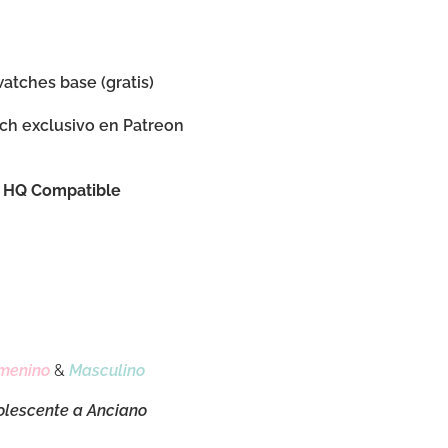
watches base (gratis)
tch exclusivo en Patreon
HQ Compatible
menino
&
Masculino
olescente a Anciano