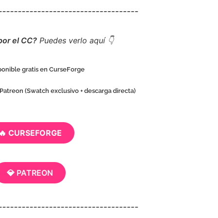
____________________________________
por el CC?
Puedes verlo aquí 👇
sponible gratis en CurseForge
 Patreon (Swatch exclusivo + descarga directa)
🔥 CURSEFORGE
💎 PATREON
____________________________________