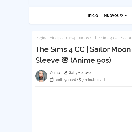
Inicio
Nuevos ✨
Página Principal
TS4 Tattoos
The Sims 4 CC | Sailo
The Sims 4 CC | Sailor Moon
Sleeve 🌸 (Anime 90s)
Author -
GabyMeLove
abril 29, 2026
7 minute read