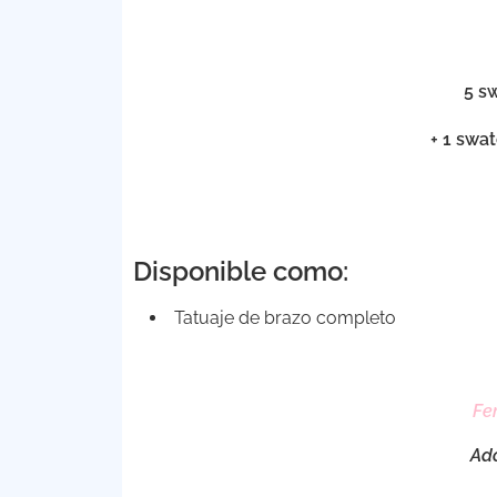
5 s
+ 1 swa
Disponible como:
Tatuaje de brazo completo
Fe
Ad