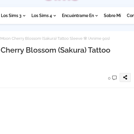
Los Sims 3
Los Sims 4
Encuéntrame En
Sobre Mí
Con
r Moon Cherry Blossom (Sakura) Tattoo Sleeve 🌸 (Anime 90s)
 Cherry Blossom (Sakura) Tattoo
0