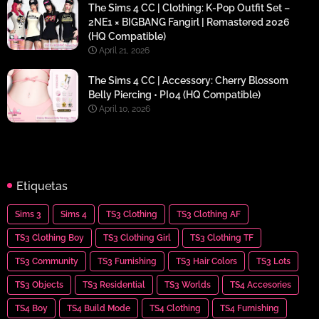
The Sims 4 CC | Clothing: K-Pop Outfit Set –
2NE1 × BIGBANG Fangirl | Remastered 2026
(HQ Compatible)
April 21, 2026
The Sims 4 CC | Accessory: Cherry Blossom
Belly Piercing • PI04 (HQ Compatible)
April 10, 2026
Etiquetas
Sims 3
Sims 4
TS3 Clothing
TS3 Clothing AF
TS3 Clothing Boy
TS3 Clothing Girl
TS3 Clothing TF
TS3 Community
TS3 Furnishing
TS3 Hair Colors
TS3 Lots
TS3 Objects
TS3 Residential
TS3 Worlds
TS4 Accesories
TS4 Boy
TS4 Build Mode
TS4 Clothing
TS4 Furnishing