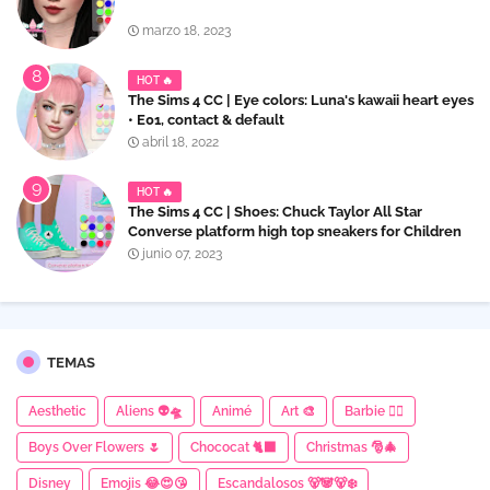
marzo 18, 2023
HOT 🔥
The Sims 4 CC | Eye colors: Luna's kawaii heart eyes
• E01, contact & default
abril 18, 2022
HOT 🔥
The Sims 4 CC | Shoes: Chuck Taylor All Star
Converse platform high top sneakers for Children
junio 07, 2023
TEMAS
Aesthetic
Aliens 👽🛸
Animé
Art 🎨
Barbie 👱‍♀️
Boys Over Flowers 🌷
Chococat 🐈‍⬛
Christmas 🎅🎄
Disney
Emojis 😂😍😘
Escandalosos 🐻🐼🐻‍❄