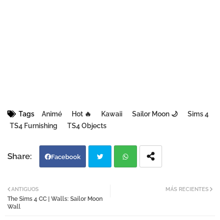
Tags
Animé
Hot 🔥
Kawaii
Sailor Moon 🌙
Sims 4
TS4 Furnishing
TS4 Objects
Facebook
Twi
Wh
ANTIGUOS
MÁS RECIENTES
The Sims 4 CC | Walls: Sailor Moon
tter
atsa
Wall