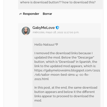
where is download button?? how to download this?
Responder
Borrar
GabyMeLove
miércoles, mayo 18, 2022 11:17:00 p.m.
Hello Natsuu! 💚
I removed the download links because I
updated the mod. Below the "Descargar"
button, which is "Download" in Spanish, the
link to the updated mod appears, which is:
https://gabymelovesims.blogspot.com/2021
/06/sailor-moon-bed-sims-4 -cc-fix-
2021.html
In this post, at the end, the same download
button appears and below it the different
links appear to proceed to download the
mod.