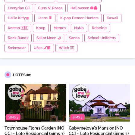
Everyday CC
Guns N' Roses
Halloween 🎃👻
Hello Kitty🎀
Jeans 👖
K-pop Demon Hunters
Kawaii
Korean 🇰🇷
Kpop
Memes
NaNa
Rebelde
Rock Bands
Sailor Moon 🌙
Sanrio
School Uniforms
Swimwear
Uñas 💅🏼
Witch 🧙‍♀
LOTES 🏡
SIMS 3
SIMS 3
Townhouse Flores Garden |NO
Gabymelove's Mansion |NO
CC| ~ Lote Residencial (Sims 3)
CC| ~ Lote Residencial (Sims 3)