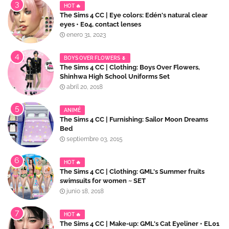
HOT 🔥
The Sims 4 CC | Eye colors: Edén's natural clear
eyes • E04, contact lenses
enero 31, 2023
BOYS OVER FLOWERS 🌷
The Sims 4 CC | Clothing: Boys Over Flowers,
Shinhwa High School Uniforms Set
abril 20, 2018
ANIMÉ
The Sims 4 CC | Furnishing: Sailor Moon Dreams
Bed
septiembre 03, 2015
HOT 🔥
The Sims 4 CC | Clothing: GML's Summer fruits
swimsuits for women ~ SET
junio 18, 2018
HOT 🔥
The Sims 4 CC | Make-up: GML's Cat Eyeliner • EL01