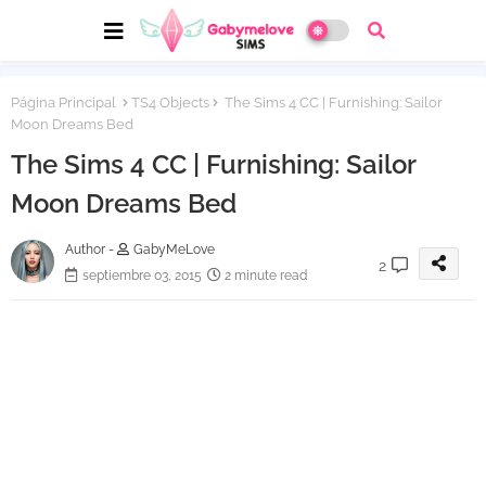
Página Principal
TS4 Objects
The Sims 4 CC | Furnishing: Sailor
Moon Dreams Bed
The Sims 4 CC | Furnishing: Sailor
Moon Dreams Bed
Author -
GabyMeLove
2
septiembre 03, 2015
2 minute read