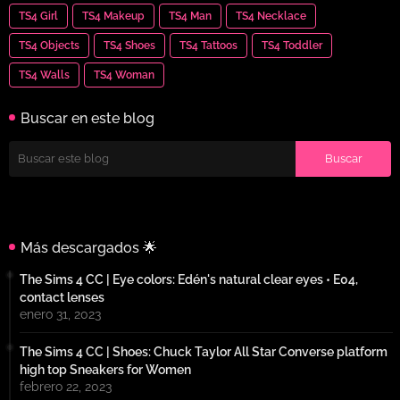
TS4 Girl
TS4 Makeup
TS4 Man
TS4 Necklace
TS4 Objects
TS4 Shoes
TS4 Tattoos
TS4 Toddler
TS4 Walls
TS4 Woman
Buscar en este blog
Más descargados 🌟
The Sims 4 CC | Eye colors: Edén's natural clear eyes • E04,
contact lenses
enero 31, 2023
The Sims 4 CC | Shoes: Chuck Taylor All Star Converse platform
high top Sneakers for Women
febrero 22, 2023