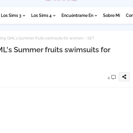
Los Sims 3
Los Sims 4
Encuéntrame En
Sobre Mí
Con
hing: GML's Summer fruits swimsuits for women ~ SET
ML's Summer fruits swimsuits for
4