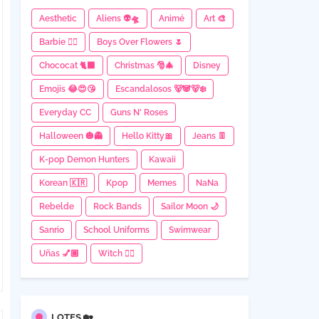
Aesthetic
Aliens 👽🛸
Animé
Art 🎨
Barbie 👱‍♀️
Boys Over Flowers 🌷
Chococat 🐈‍⬛
Christmas 🎅🎄
Disney
Emojis 😂😍😘
Escandalosos 🐻🐼🐻‍❄
Everyday CC
Guns N' Roses
Halloween 🎃👻
Hello Kitty🎀
Jeans 👖
K-pop Demon Hunters
Kawaii
Korean 🇰🇷
Kpop
Memes
NaNa
Rebelde
Rock Bands
Sailor Moon 🌙
Sanrio
School Uniforms
Swimwear
Uñas 💅🏼
Witch 🧙‍♀
LOTES 🏡