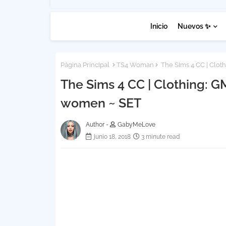
Inicio
Nuevos ✨
Página Principal
TS4 Woman
The Sims 4 CC | Clot
The Sims 4 CC | Clothing: G
women ~ SET
Author -
GabyMeLove
junio 18, 2018
3 minute read