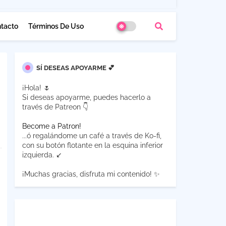
tacto
Términos De Uso
SÍ DESEAS APOYARME 💕
¡Hola! 🌷
Si deseas apoyarme, puedes hacerlo a
través de Patreon 👇
Become a Patron!
...ó regalándome un café a través de Ko-fi,
con su botón flotante en la esquina inferior
izquierda. ↙
¡Muchas gracias, disfruta mi contenido! ✨