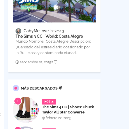
GabyMeLove
Sims 3
The Sims 3 CC | World: Costa Alegre
Mundo Nombre: Costa Alegre Descripción:
¿Cansado del estrés diario ocasionado por
la Bulliciosa y contaminada ciudad…
septiembre 01, 2015
2
MÁS DESCARGADOS 🌟
HOT 🔥
The Sims 4 CC | Shoes: Chuck
Taylor All Star Converse
:
platform high top Sneakers
febrero 22, 2023
for Women