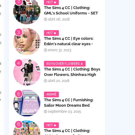
HOT 🔥
a
The Sims 4 CC | Clothing:
e
GML's School Uniforms ~ SET
for Children and Teens
abril 06, 2018
HOT 🔥
o
The Sims 4 CC | Eye colors:
s
Edén's natural clear eyes •
E04, contact lenses
enero 31, 2023
a
BOYS OVER FLOWERS 🌷
The Sims 4 CC | Clothing: Boys
e
Over Flowers, Shinhwa High
School Uniforms Set
abril 20, 2018
s
ANIMÉ
7
The Sims 4 CC | Furnishing:
Sailor Moon Dreams Bed
septiembre 03, 2015
HOT 🔥
The Sims 4 CC | Clothing: