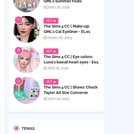
GML's Summer fruits
swimsuits for women ~ SET
junio 18, 2018
HOT 🔥
The Sims 4 CC | Make-up:
GML's Cat Eyeliner • EL01
marzo 18, 2023
HOT 🔥
The Sims 4 CC | Eye colors:
Luna's kawaii heart eyes • E01,
contact & default
abril 18, 2022
HOT 🔥
The Sims 4 CC | Shoes: Chuck
Taylor All Star Converse
platform high top sneakers for
junio 07, 2023
Children
TEMAS